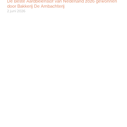
De Beste Aardbeienslof van Nederland 2026 gewonnen
door Bakkerij De Ambachterij
2 juni 2026
Bezoeken?
Ben je geïnteresseerd om dé beurs voor
ambachtelijk vakmanschap te bezoeken? Klik
hieronder om je gratis te registreren.
Registreer je hier
Deel dit bericht