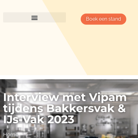
Boek een stand
Interview met Vipam
tijdens Bakkersvak &
IJs-Vak 2023
Home