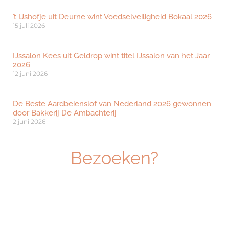
’t IJshofje uit Deurne wint Voedselveiligheid Bokaal 2026
15 juli 2026
IJssalon Kees uit Geldrop wint titel IJssalon van het Jaar
2026
12 juni 2026
De Beste Aardbeienslof van Nederland 2026 gewonnen
door Bakkerij De Ambachterij
2 juni 2026
Bezoeken?
Ben je geïnteresseerd om dé beurs voor
ambachtelijk vakmanschap te bezoeken? Klik
hieronder om je gratis te registreren.