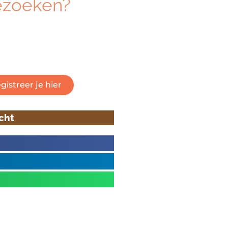
ezoeken?
eresseerd om dé beurs voor
 vakmanschap te bezoeken?
 om je gratis te registreren.
gistreer je hier
icht