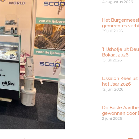
4 augustus 2026
Het Burgermeester
gemeentes verbi
29 juli 2026
’t IJshofje uit D
Bokaal 2026
15 juli 2026
IJssalon Kees uit
het Jaar 2026
12 juni 2026
De Beste Aardbe
gewonnen door B
2 juni 2026