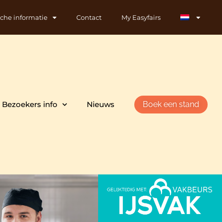
sche informatie
Contact
My Easyfairs
Bezoekers info
Nieuws
Boek een stand