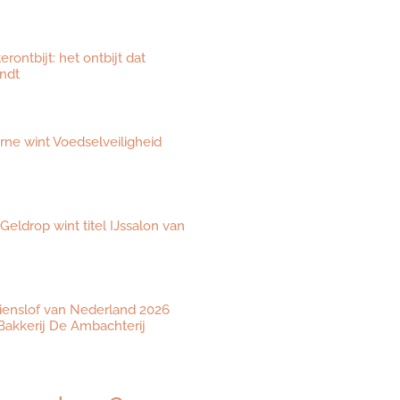
ontbijt: het ontbijt dat
ndt
eurne wint Voedselveiligheid
 Geldrop wint titel IJssalon van
ienslof van Nederland 2026
akkerij De Ambachterij