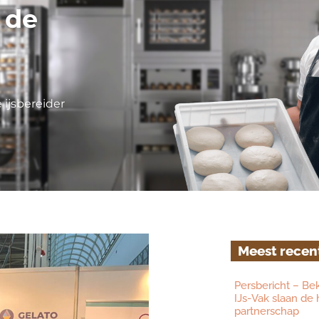
 de
 ijsbereider
Meest recen
Persbericht – Be
IJs-Vak slaan de
partnerschap