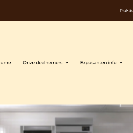
Prakti
Home
Onze deelnemers
Exposanten info