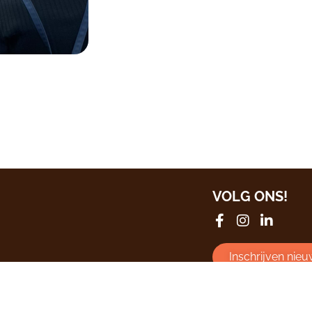
VOLG ONS!
Inschrijven nieu
Bekijk
alle even