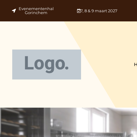
Evenementenhal
7, 8 & 9 maart 2027
Gorinchem