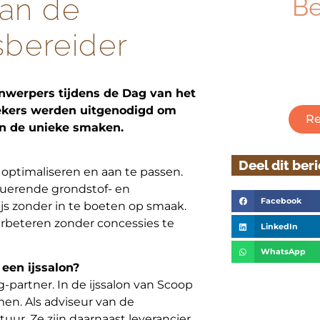
van de
B
jsbereider
Ben je geïnt
ambachtelijk
Klik hieronder
jnwerpers tijdens de Dag van het
kers werden uitgenodigd om
Re
van de unieke smaken.
Deel dit ber
 optimaliseren en aan te passen.
uerende grondstof- en
Facebook
ijs zonder in te boeten op smaak.
beteren zonder concessies te
LinkedIn
WhatsApp
 een ijssalon?
g-partner. In de ijssalon van Scoop
men. Als adviseur van de
tuur. Ze zijn daarnaast leverancier