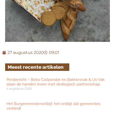
27 augustus 2020
09:01
Meest recente artikelen
Persbericht – Beko Coöperatie en Bakkersvak & IJs-Vak
slaan de handen ineen met strategisch partnerschap
4 augustus 2026
Het Burgermeesterontbijt: het ontbijt dat gemeentes
verbindt
29 juli 2026