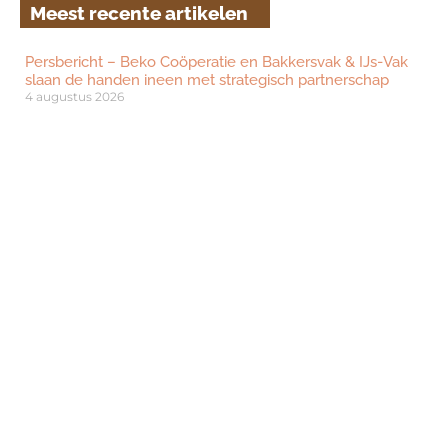
Meest recente artikelen
Persbericht – Beko Coöperatie en Bakkersvak & IJs-Vak
slaan de handen ineen met strategisch partnerschap
4 augustus 2026
Het Burgermeesterontbijt: het ontbijt dat gemeentes
verbindt
29 juli 2026
’t IJshofje uit Deurne wint Voedselveiligheid Bokaal 2026
15 juli 2026
IJssalon Kees uit Geldrop wint titel IJssalon van het Jaar
2026
12 juni 2026
De Beste Aardbeienslof van Nederland 2026 gewonnen
door Bakkerij De Ambachterij