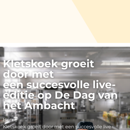
Kletskoek groeit
door met
een succesvolle live-
editie op De Dag van
het Ambacht
Home
Kletskoek groeit door met een succesvolle live-