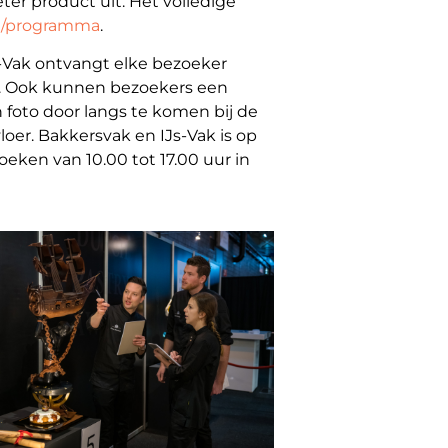
eter product uit. Het volledige
l/programma
.
s-Vak ontvangt elke bezoeker
s. Ook kunnen bezoekers een
foto door langs te komen bij de
oer. Bakkersvak en IJs-Vak is op
eken van 10.00 tot 17.00 uur in