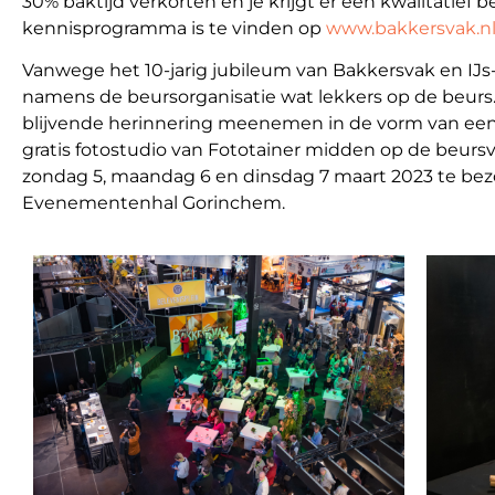
30% baktijd verkorten en je krijgt er een kwalitatief b
kennisprogramma is te vinden op
www.bakkersvak.n
Vanwege het 10-jarig jubileum van Bakkersvak en IJ
namens de beursorganisatie wat lekkers op de beur
blijvende herinnering meenemen in de vorm van een 
gratis fotostudio van Fototainer midden op de beursvl
zondag 5, maandag 6 en dinsdag 7 maart 2023 te bezo
Evenementenhal Gorinchem.