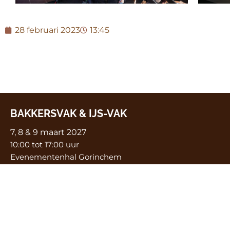
28 februari 2023
13:45
BAKKERSVAK & IJS-VAK
7, 8 & 9 maart 2027
10:00 tot 17:00 uur
Evenementenhal Gorinchem