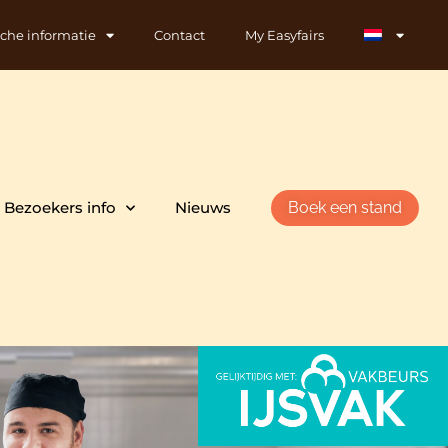
sche informatie
Contact
My Easyfairs
Bezoekers info
Nieuws
Boek een stand