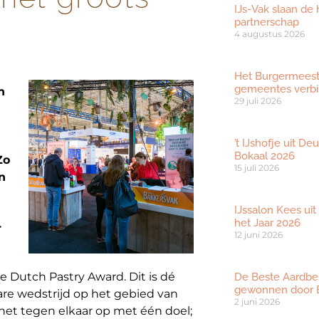
IJs-Vak slaan de
partnerschap
4 augustus 2026
Het Burgermeester
gemeentes verbi
n
29 juli 2026
’t IJshofje uit D
Bokaal 2026
Zo
15 juli 2026
n
IJssalon Kees uit
het Jaar 2026
r
12 juni 2026
e Dutch Pastry Award. Dit is dé
De Beste Aardbe
gewonnen door B
are wedstrijd op het gebied van
2 juni 2026
 het tegen elkaar op met één doel;