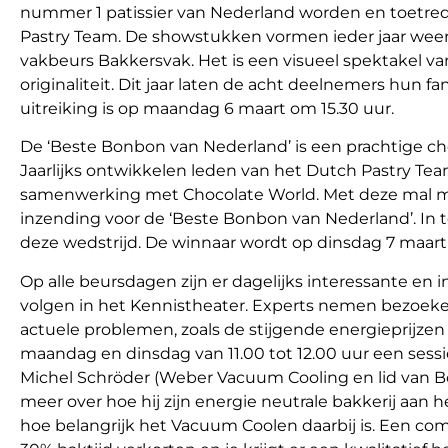
nummer 1 patissier van Nederland worden en toetrede
Pastry Team. De showstukken vormen ieder jaar wee
vakbeurs Bakkersvak. Het is een visueel spektakel va
originaliteit. Dit jaar laten de acht deelnemers hun fa
uitreiking is op maandag 6 maart om 15.30 uur.
De ‘Beste Bonbon van Nederland’ is een prachtige cho
Jaarlijks ontwikkelen leden van het Dutch Pastry T
samenwerking met Chocolate World. Met deze mal 
inzending voor de ‘Beste Bonbon van Nederland’. In
deze wedstrijd. De winnaar wordt op dinsdag 7 maar
Op alle beursdagen zijn er dagelijks interessante en 
volgen in het Kennistheater. Experts nemen bezoeke
actuele problemen, zoals de stijgende energieprijzen 
maandag en dinsdag van 11.00 tot 12.00 uur een sessi
Michel Schröder (Weber Vacuum Cooling en lid van Bo
meer over hoe hij zijn energie neutrale bakkerij aan h
hoe belangrijk het Vacuum Coolen daarbij is. Een c