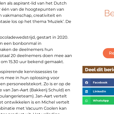
n als aspirant-lid van het Dutch
r één van de hoogtepunten van
B
n vakmanschap, creativiteit en
ntasie los op het thema ‘Muziek’. De
Ben je geïnt
ambachtelijk
Klik hieronder
coladewedstrijd, gestart in 2020.
eam een bonbonmal in
maken de deelnemers hun
Re
 totaal 20 deelnemers doen mee aan
t om 15.30 uur bekend gemaakt.
Deel dit ber
inspirerende kennissessies te
rs mee in hun oplossing voor
Facebook
en personeelstekort. Zo is er op de
e van Jan-Aart (Bakkerij Schuld) en
LinkedIn
ulangerieteam). Jan-Aart vertelt
WhatsApp
et ontwikkelen is en Michel vertelt
ombinatie met Vacuum Coolen kan