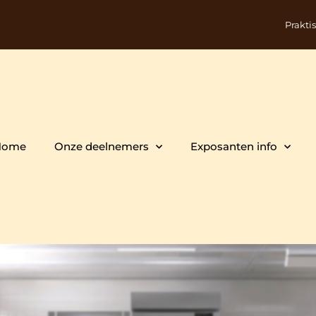
Prakti
Home
Onze deelnemers
Exposanten info