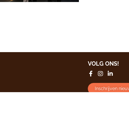
VOLG ONS!
Inschrijven nieu
Bekijk
alle even
Algemene voorw
©2026 All rights reserved