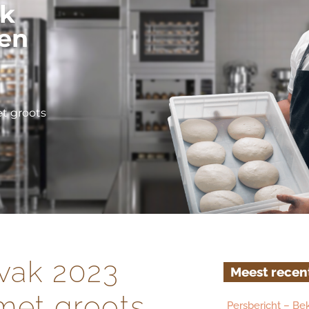
ak
ken
et groots
svak 2023
Meest recen
 met groots
Persbericht – Be