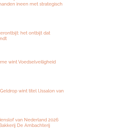
 handen ineen met strategisch
ontbijt: het ontbijt dat
ndt
eurne wint Voedselveiligheid
 Geldrop wint titel IJssalon van
ienslof van Nederland 2026
akkerij De Ambachterij