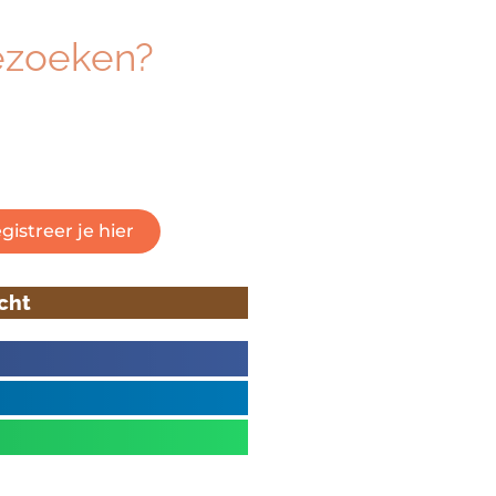
ezoeken?
eresseerd om dé beurs voor
 vakmanschap te bezoeken?
 om je gratis te registreren.
gistreer je hier
icht