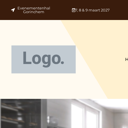
Evenementenhal
7, 8 & 9 maart 2027
Gorinchem