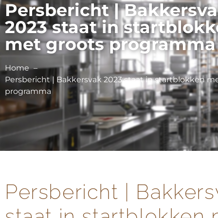
Persbericht | Bakkersv
2023 staat in startblok
met groots programma
Home
Persbericht | Bakkersvak 2023 staat in startblokken m
programma
Persbericht | Bakker
staat in startblokken