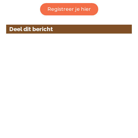
Registreer je hier
Deel dit bericht
BAKKERSVAK & IJS-VAK
7, 8 & 9 maart 2027
10:00 tot 17:00 uur
Evenementenhal Gorinchem
VOLG ONS!