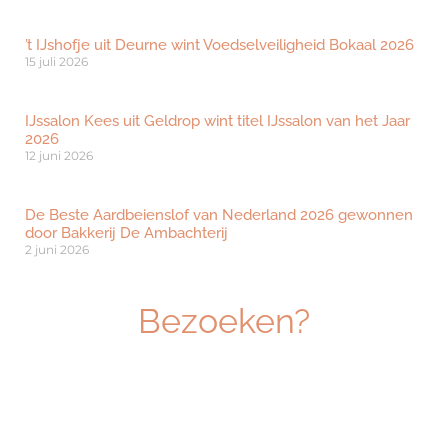
’t IJshofje uit Deurne wint Voedselveiligheid Bokaal 2026
15 juli 2026
IJssalon Kees uit Geldrop wint titel IJssalon van het Jaar
2026
12 juni 2026
De Beste Aardbeienslof van Nederland 2026 gewonnen
door Bakkerij De Ambachterij
2 juni 2026
Bezoeken?
Ben je geïnteresseerd om dé beurs voor
ambachtelijk vakmanschap te bezoeken? Klik
hieronder om je gratis te registreren.