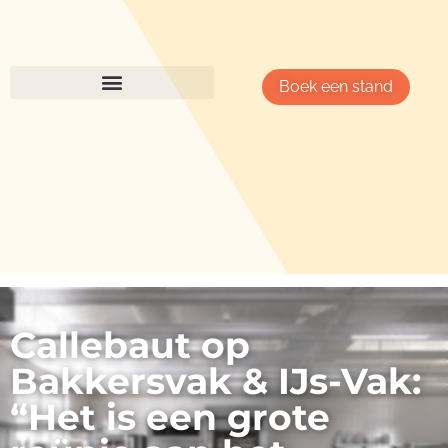
Boek een stand
Callebaut op
Bakkersvak & IJs-Vak:
“Het is een grote