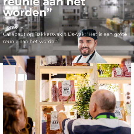
reünie aan het
worden”
Home
Callebaut op Bakkersvak & IJs-Vak: “Het is een grote
reünie aan het worden”