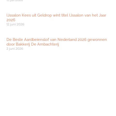
IJssalon Kees uit Geldrop wint titel IJssalon van het Jaar
2026
12 juni 2026
De Beste Aardbeienslof van Nederland 2026 gewonnen
door Bakkerij De Ambachterij
2 juni 2026
Bezoeken?
Ben je geïnteresseerd om dé beurs voor
ambachtelijk vakmanschap te bezoeken? Klik
hieronder om je gratis te registreren.
Registreer je hier