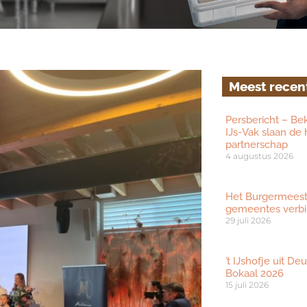
Meest recen
Persbericht – Be
IJs-Vak slaan de
partnerschap
4 augustus 2026
Het Burgermeester
gemeentes verbi
29 juli 2026
’t IJshofje uit D
Bokaal 2026
15 juli 2026