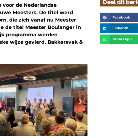
Deel dit ber
s voor de Nederlandse
ieuwe Meesters. De titel werd
Facebook
n, die zich vanaf nu Meester
 de titel Meester Boulanger in
LinkedIn
lijk programma werden
WhatsApp
eke wijze gevierd. Bakkersvak &