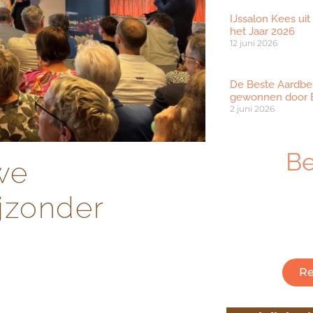
IJssalon Kees uit
het Jaar 2026
12 juni 2026
De Beste Aardbe
gewonnen door B
2 juni 2026
B
we
Ben je geïnt
jzonder
ambachtelijk
Klik hieronder
Re