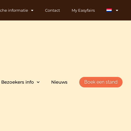
sche informatie
Contact
My Easyfairs
Bezoekers info
Nieuws
Boek een stand