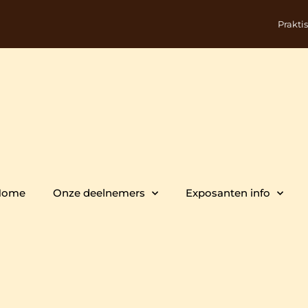
Prakti
Home
Onze deelnemers
Exposanten info