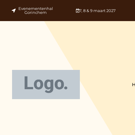
Evenementenhal
7, 8 & 9 maart 2027
Gorinchem