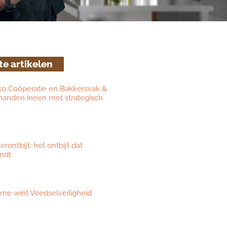
te artikelen
ko Coöperatie en Bakkersvak &
 handen ineen met strategisch
ontbijt: het ontbijt dat
ndt
eurne wint Voedselveiligheid