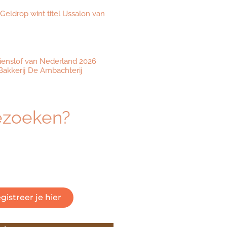
 Geldrop wint titel IJssalon van
ienslof van Nederland 2026
akkerij De Ambachterij
ezoeken?
eresseerd om dé beurs voor
 vakmanschap te bezoeken?
 om je gratis te registreren.
gistreer je hier