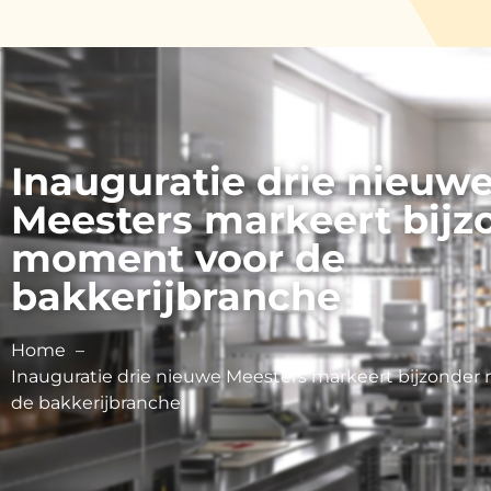
Inauguratie drie nieuw
Meesters markeert bijz
moment voor de
bakkerijbranche
Home
Inauguratie drie nieuwe Meesters markeert bijzonde
de bakkerijbranche