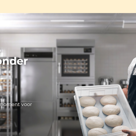
e
onder
r moment voor