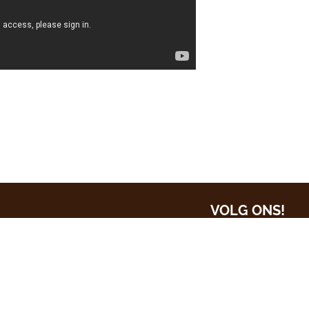
VOLG ONS!
Inschrijven nieu
Bekijk
alle even