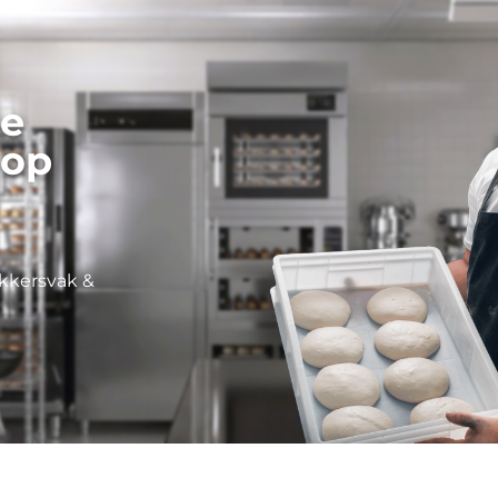
de
 op
akkersvak &