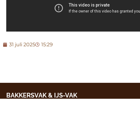
31 juli 2025
15:29
BAKKERSVAK & IJS-VAK
7, 8 & 9 maart 2027
10:00 tot 17:00 uur
Evenementenhal Gorinchem