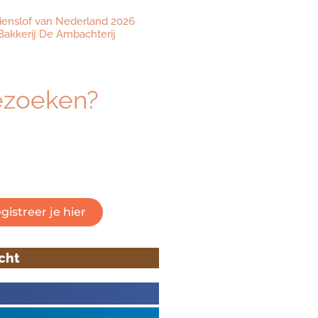
ienslof van Nederland 2026
akkerij De Ambachterij
ezoeken?
eresseerd om dé beurs voor
 vakmanschap te bezoeken?
 om je gratis te registreren.
gistreer je hier
icht