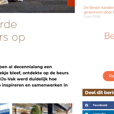
De Beste Aardbe
gewonnen door B
2 juni 2026
erde
B
rs op
Ben je geïnt
ambachtelijk
Klik hieronder
ben al decennialang een
oekje bleef, ontdekte op de beurs
Re
 IJs-Vak werd duidelijk hoe
 op inspireren en samenwerken in
Deel dit ber
Facebook