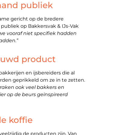
aand publiek
name gericht op de bredere
 publiek op Bakkersvak & IJs-Vak
we vooraf niet specifiek hadden
hadden.”
ouwd product
kkerijen en ijsbereiders die al
rden geprikkeld om ze in te zetten.
praken ook veel bakkers en
hier op de beurs geïnspireerd
e koffie
elzijdig de producten zijn. Van