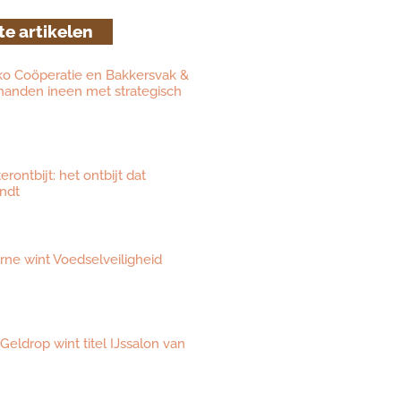
te artikelen
ko Coöperatie en Bakkersvak &
 handen ineen met strategisch
ontbijt: het ontbijt dat
ndt
eurne wint Voedselveiligheid
 Geldrop wint titel IJssalon van