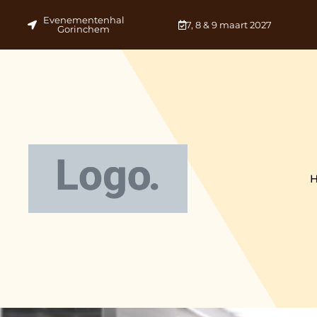
Evenementenhal
7, 8 & 9 maart 2027
Gorinchem