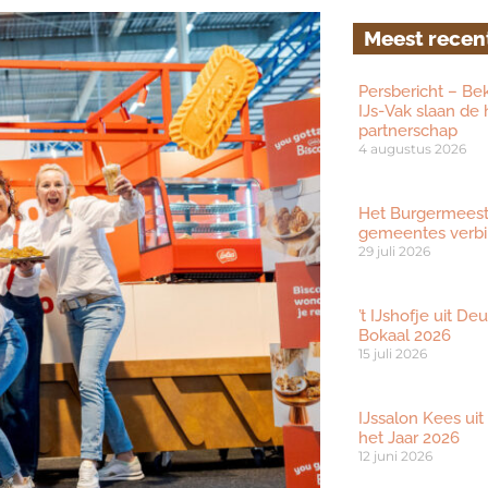
Meest recen
Persbericht – Be
IJs-Vak slaan de
partnerschap
4 augustus 2026
Het Burgermeester
gemeentes verbi
29 juli 2026
’t IJshofje uit D
Bokaal 2026
15 juli 2026
IJssalon Kees uit
het Jaar 2026
12 juni 2026