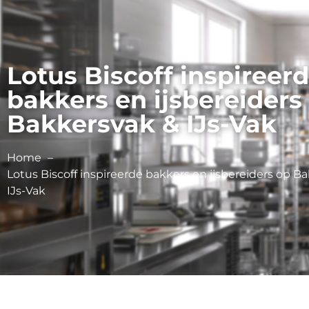
Lotus Biscoff inspireer
bakkers en ijsbereiders
Bakkersvak & IJs-Vak
Home
Lotus Biscoff inspireerde bakkers en ijsbereiders op B
IJs-Vak