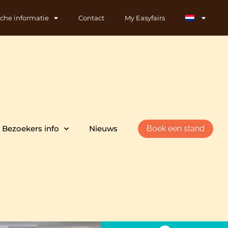
sche informatie
Contact
My Easyfairs
Bezoekers info
Nieuws
Boek een stand