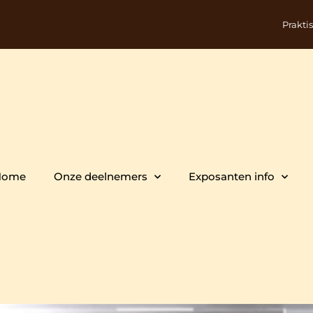
Prakti
Home
Onze deelnemers
Exposanten info