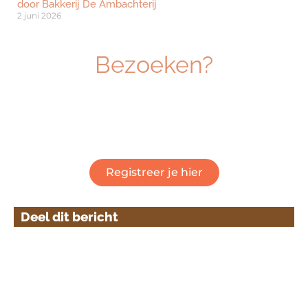
door Bakkerij De Ambachterij
2 juni 2026
Bezoeken?
Ben je geïnteresseerd om dé beurs voor
ambachtelijk vakmanschap te bezoeken? Klik
hieronder om je gratis te registreren.
Registreer je hier
Deel dit bericht