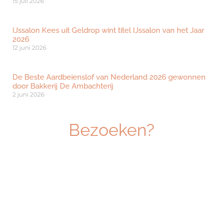
15 juli 2026
IJssalon Kees uit Geldrop wint titel IJssalon van het Jaar
2026
12 juni 2026
De Beste Aardbeienslof van Nederland 2026 gewonnen
door Bakkerij De Ambachterij
2 juni 2026
Bezoeken?
Ben je geïnteresseerd om dé beurs voor
ambachtelijk vakmanschap te bezoeken? Klik
hieronder om je gratis te registreren.
Registreer je hier