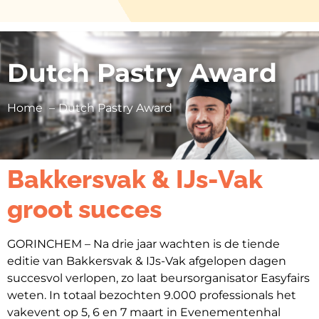
Dutch Pastry Award
Home
Dutch Pastry Award
Persbericht |
Jubileumeditie
Bakkersvak & IJs-Vak
groot succes
GORINCHEM – Na drie jaar wachten is de tiende
editie van Bakkersvak & IJs-Vak afgelopen dagen
succesvol verlopen, zo laat beursorganisator Easyfairs
weten. In totaal bezochten 9.000 professionals het
vakevent op 5, 6 en 7 maart in Evenementenhal