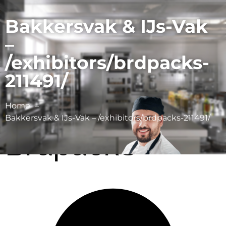
Bakkersvak & IJs-Vak
–
/exhibitors/brdpacks-
211491/
Home
Bakkersvak & IJs-Vak – /exhibitors/brdpacks-211491/
BrdpackS