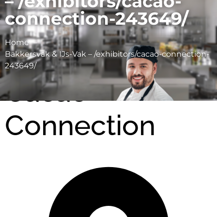
– /exhibitors/cacao-
connection-243649/
Home
Bakkersvak & IJs-Vak – /exhibitors/cacao-connection-
243649/
Cacao
Connection