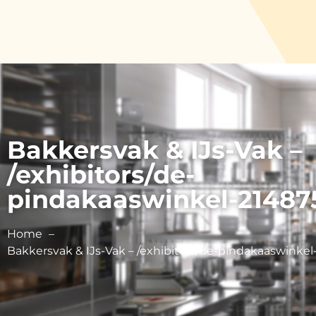
Bakkersvak & IJs-Vak –
/exhibitors/de-
pindakaaswinkel-21487
Home
Bakkersvak & IJs-Vak – /exhibitors/de-pindakaaswinkel