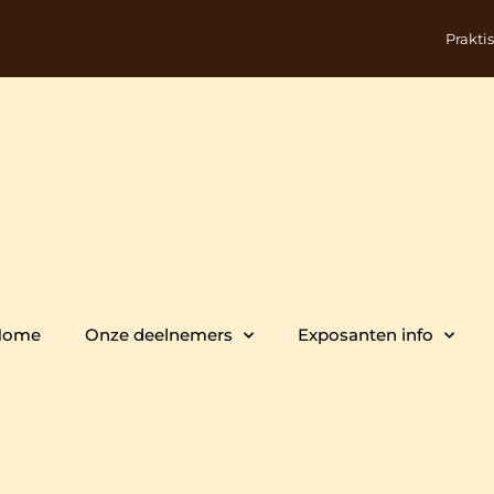
Prakti
Home
Onze deelnemers
Exposanten info