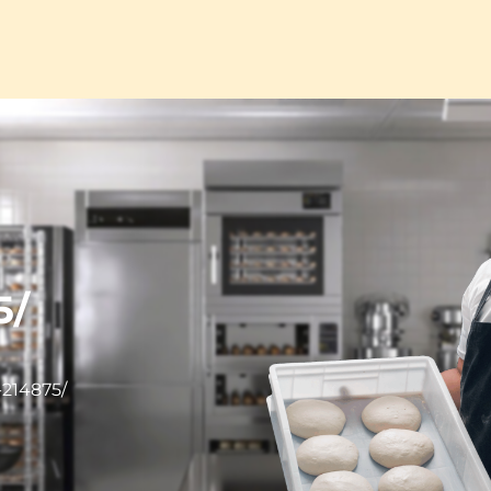
5/
-214875/