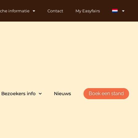
sche informatie
Contact
My Easyfairs
Bezoekers info
Nieuws
Boek een stand