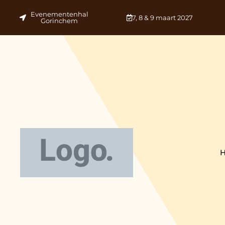
Evenementenhal
7, 8 & 9 maart 2027
Gorinchem