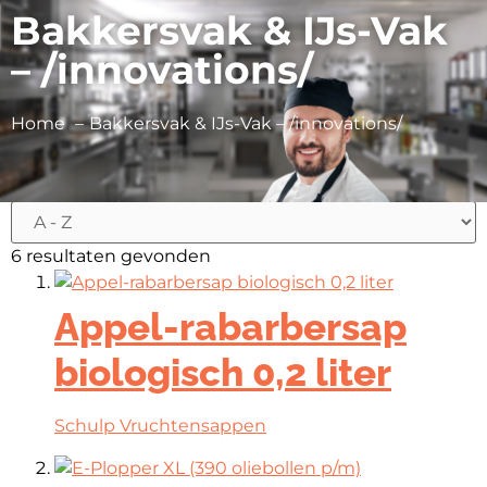
Bakkersvak & IJs-Vak
– /innovations/
Home
Bakkersvak & IJs-Vak – /innovations/
6 resultaten gevonden
Appel-rabarbersap
biologisch 0,2 liter
Schulp Vruchtensappen