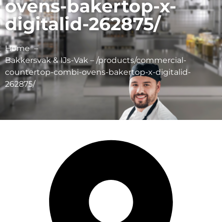
ovens-bakertop-x-
digitalid-262875/
Home
Bakkersvak & IJs-Vak – /products/commercial-
countertop-combi-ovens-bakertop-x-digitalid-
262875/
Unox Netherlands B.V.