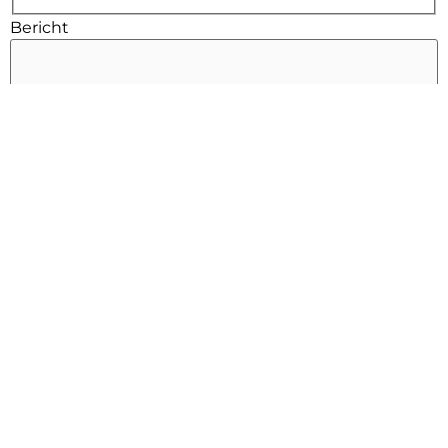
Bericht
Bericht
Deze site is beschermd door reCAPTCHA en de
Privacyverklaring
en
Gebruiksvoorwaarden
van
Google zijn van toepassing.
Verstuur