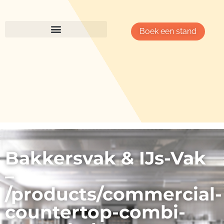
Boek een stand
Bakkersvak & IJs-Vak
–
/products/commercial-
countertop-combi-