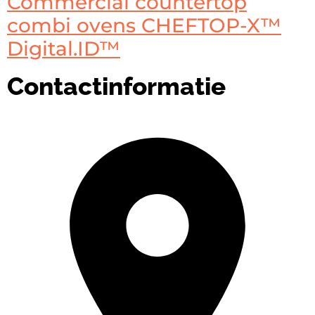
Commercial countertop
combi ovens CHEFTOP-X™
Digital.ID™
Contactinformatie