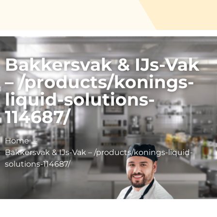
Bakkersvak & IJs-Vak
– /products/konings-
liquid-solutions-
114687/
Home
Bakkersvak & IJs-Vak – /products/konings-liquid-
solutions-114687/
AB Mauri Netherlands bv