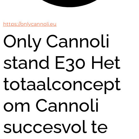
https://onlycannoli.eu
Only Cannoli
stand E30 Het
totaalconcept
om Cannoli
succesvol te