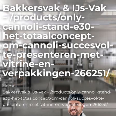
Bakkersvak & IJs-Vak
– /products/only-
cannoli-stand-e30-
het-totaalconcept-
om-cannoli-succesvol-
te-presenteren-met-
vitrine-en-
verpakkingen-266251/
Home
Bakkersvak & IJs-Vak – /products/only-cannoli-stand-
e30-het-totaalconcept-om-cannoli-succesvol-te-
presenteren-met-vitrine-en-verpakkingen-266251/
Only Cannoli