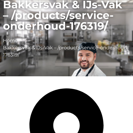
Bakkersvak & IJs-Vak
– /products/service-
onderhoud-176319/
Home
Bakkersvak & IJs-Vak – /products/service-onderhoud-
176319/
Broodsnijmachines.nl