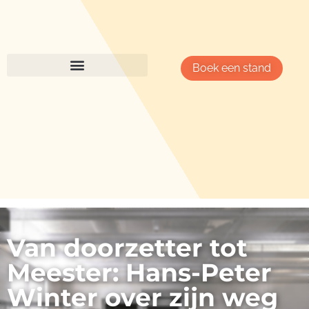
Boek een stand
Van doorzetter tot
Meester: Hans-Peter
Winter over zijn weg