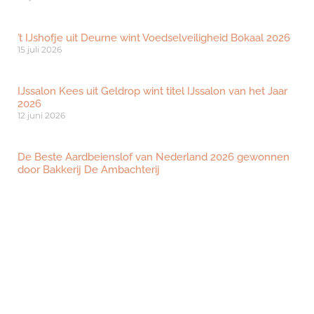
’t IJshofje uit Deurne wint Voedselveiligheid Bokaal 2026
15 juli 2026
IJssalon Kees uit Geldrop wint titel IJssalon van het Jaar
2026
12 juni 2026
De Beste Aardbeienslof van Nederland 2026 gewonnen
door Bakkerij De Ambachterij
2 juni 2026
Bezoeken?
Ben je geïnteresseerd om dé beurs voor
ambachtelijk vakmanschap te bezoeken? Klik
hieronder om je gratis te registreren.