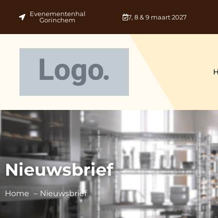
Evenementenhal
7, 8 & 9 maart 2027
Gorinchem
Nieuwsbrief
Home
Nieuwsbrief