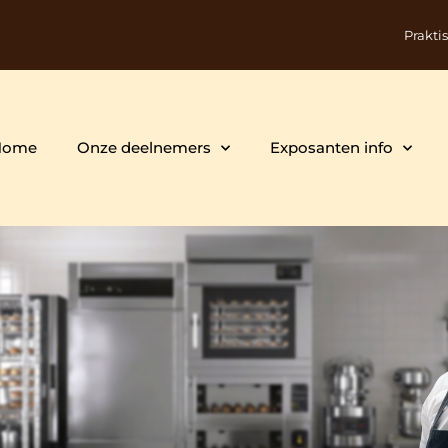
Prakti
Home
Onze deelnemers
Exposanten info