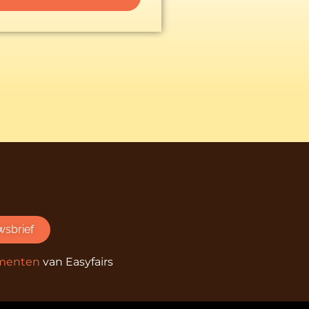
wsbrief
ementen
van Easyfairs