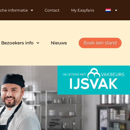
sche informatie
Contact
My Easyfairs
Bezoekers info
Nieuws
Boek een stand