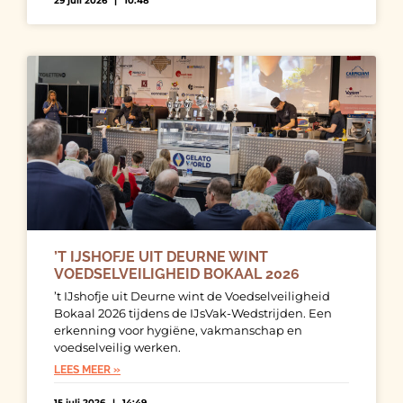
29 juli 2026
10:48
’T IJSHOFJE UIT DEURNE WINT
VOEDSELVEILIGHEID BOKAAL 2026
’t IJshofje uit Deurne wint de Voedselveiligheid
Bokaal 2026 tijdens de IJsVak-Wedstrijden. Een
erkenning voor hygiëne, vakmanschap en
voedselveilig werken.
LEES MEER »
15 juli 2026
14:49