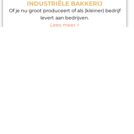
INDUSTRIËLE BAKKERIJ
Of je nu groot produceert of als (kleiner) bedrijf
levert aan bedrijven.
Lees meer >
AMBACHTELIJKE BAKKER
Of je nu groot produceert of als (kleiner) bedrijf
levert aan bedrijven.
Lees meer >