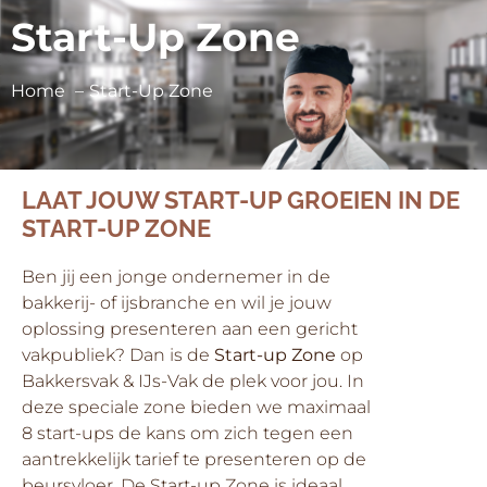
Start-Up Zone
Home
Start-Up Zone
LAAT JOUW START-UP GROEIEN IN DE
START-UP ZONE
Ben jij een jonge ondernemer in de
bakkerij- of ijsbranche en wil je jouw
oplossing presenteren aan een gericht
vakpubliek? Dan is de
Start-up Zone
op
Bakkersvak & IJs-Vak de plek voor jou. In
deze speciale zone bieden we maximaal
8 start-ups
de kans om zich tegen een
aantrekkelijk tarief te presenteren op de
beursvloer. De Start-up Zone is ideaal