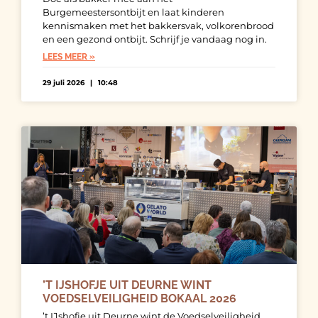
Burgemeestersontbijt en laat kinderen
kennismaken met het bakkersvak, volkorenbrood
en een gezond ontbijt. Schrijf je vandaag nog in.
LEES MEER »
29 juli 2026
10:48
’T IJSHOFJE UIT DEURNE WINT
VOEDSELVEILIGHEID BOKAAL 2026
’t IJshofje uit Deurne wint de Voedselveiligheid