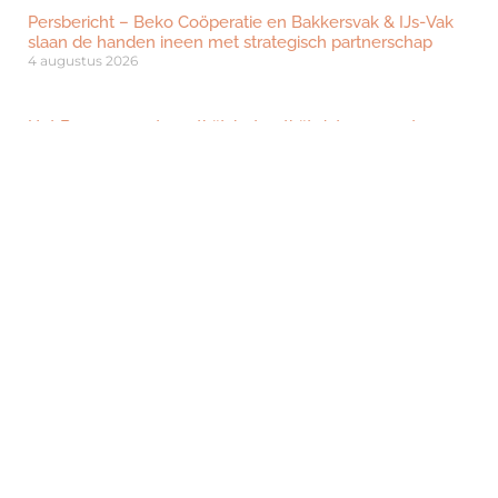
Persbericht – Beko Coöperatie en Bakkersvak & IJs-Vak
slaan de handen ineen met strategisch partnerschap
4 augustus 2026
Het Burgermeesterontbijt: het ontbijt dat gemeentes
verbindt
29 juli 2026
’t IJshofje uit Deurne wint Voedselveiligheid Bokaal 2026
15 juli 2026
IJssalon Kees uit Geldrop wint titel IJssalon van het Jaar
2026
12 juni 2026
De Beste Aardbeienslof van Nederland 2026 gewonnen
door Bakkerij De Ambachterij
2 juni 2026