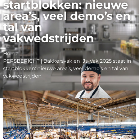
startblokken: nieuwe
area’s, veel demo’s en
tal van
vakwedstrijden
Home
PERSBERICHT | Bakkersvak en IJs-Vak 2025 staat in
startblokken: nieuwe area’s, veel demo’s en tal van
vakwedstrijden