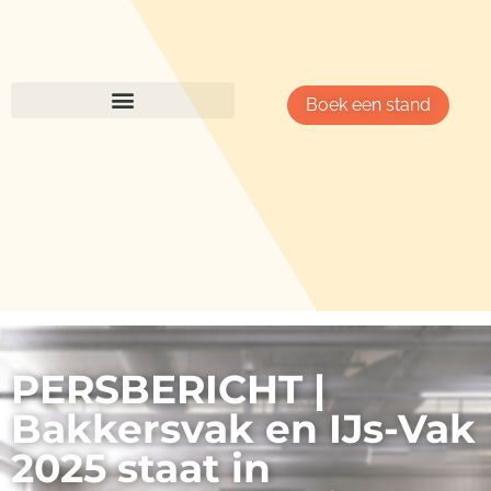
Boek een stand
PERSBERICHT |
Bakkersvak en IJs-Vak
2025 staat in