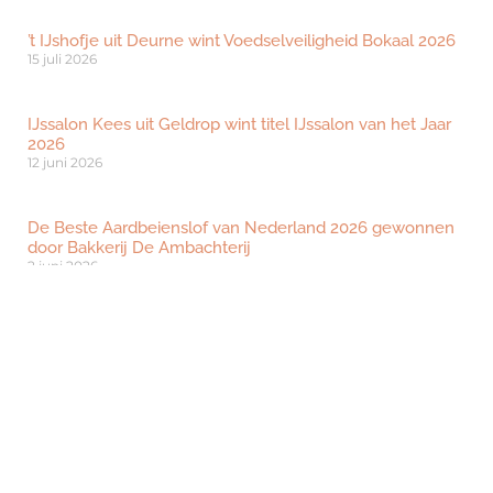
’t IJshofje uit Deurne wint Voedselveiligheid Bokaal 2026
15 juli 2026
IJssalon Kees uit Geldrop wint titel IJssalon van het Jaar
2026
12 juni 2026
De Beste Aardbeienslof van Nederland 2026 gewonnen
door Bakkerij De Ambachterij
2 juni 2026
Bezoeken?
Ben je geïnteresseerd om dé beurs voor
ambachtelijk vakmanschap te bezoeken? Klik
hieronder om je gratis te registreren.