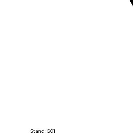
Stand: G01