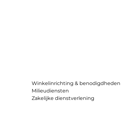
Winkelinrichting & benodigdheden
Milieudiensten
Zakelijke dienstverlening