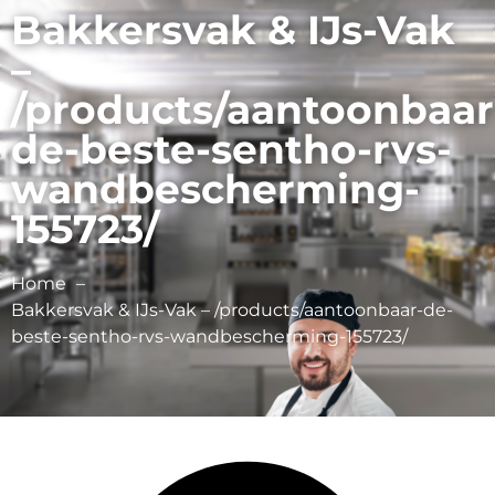
Bakkersvak & IJs-Vak
–
/products/aantoonbaar
de-beste-sentho-rvs-
wandbescherming-
155723/
Home
Bakkersvak & IJs-Vak – /products/aantoonbaar-de-
beste-sentho-rvs-wandbescherming-155723/
Sentho B.V.