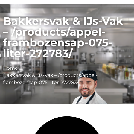
Bakkersvak & IJs-Vak
– /products/appel-
frambozensap-075-
liter-272783/
Home
Bakkersvak & IJs-Vak – /products/appel-
frambozensap-075-liter-272783/
Schulp Vruchtensappen