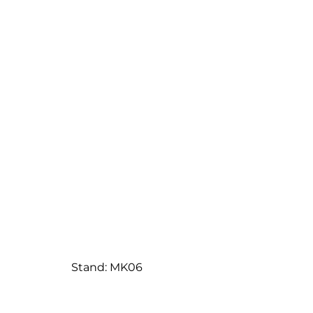
Stand: MK06