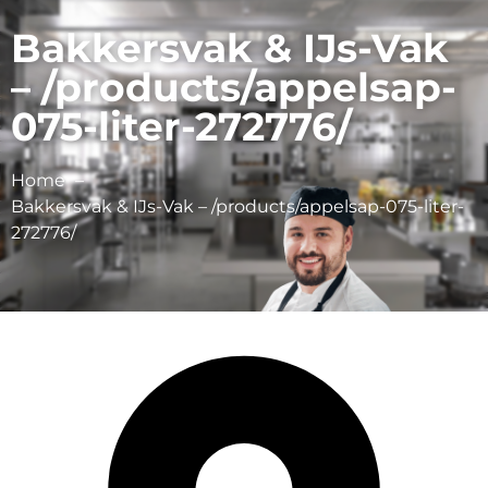
Bakkersvak & IJs-Vak
– /products/appelsap-
075-liter-272776/
Home
Bakkersvak & IJs-Vak – /products/appelsap-075-liter-
272776/
Schulp Vruchtensappen