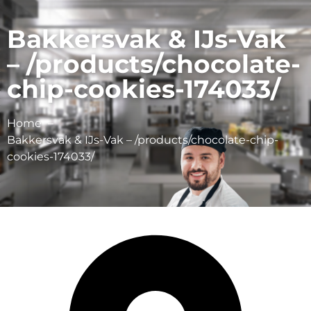
Bakkersvak & IJs-Vak
– /products/chocolate-
chip-cookies-174033/
Home
Bakkersvak & IJs-Vak – /products/chocolate-chip-
cookies-174033/
Veldt Cookies & Crackers