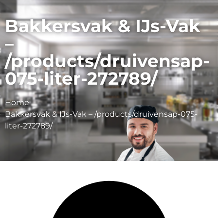
Bakkersvak & IJs-Vak
–
/products/druivensap-
075-liter-272789/
Home
Bakkersvak & IJs-Vak – /products/druivensap-075-
liter-272789/
Schulp Vruchtensappen