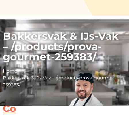
Bakkersvak & IJs-Vak
– /products/prova-
gourmet-259383/
Home
Bakkersvak & IJs-Vak – /products/prova-gourmet-
259383/
Hefe van Haag Gmbh &
Co