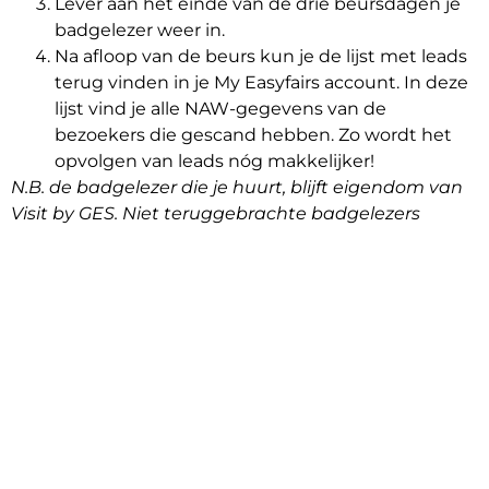
Lever aan het einde van de drie beursdagen je
badgelezer weer in.
Na afloop van de beurs kun je de lijst met leads
terug vinden in je My Easyfairs account. In deze
lijst vind je alle NAW-gegevens van de
bezoekers die gescand hebben. Zo wordt het
opvolgen van leads nóg makkelijker!
N.B. de badgelezer die je huurt, blijft eigendom van
Visit by GES. Niet teruggebrachte badgelezers
worden in rekening gebracht t.w.v. € 500.
BAKKERSVAK & IJS-VAK
7, 8 & 9 maart 2027
10:00 tot 17:00 uur
Evenementenhal Gorinchem