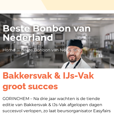
Beste Bonbon van
Nederland
Home
Beste Bonbon van Nederland
Persbericht |
Jubileumeditie
Bakkersvak & IJs-Vak
groot succes
GORINCHEM – Na drie jaar wachten is de tiende
editie van Bakkersvak & IJs-Vak afgelopen dagen
succesvol verlopen, zo laat beursorganisator Easyfairs