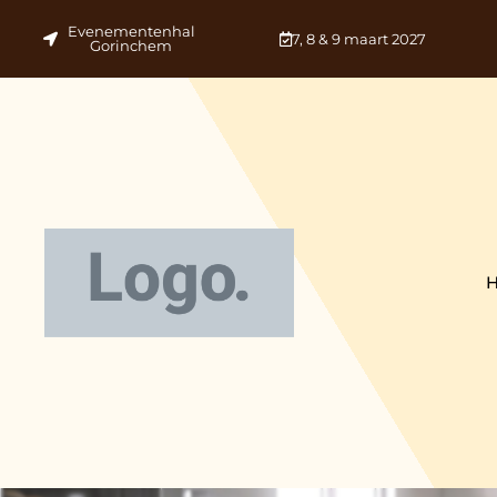
Evenementenhal
7, 8 & 9 maart 2027
Gorinchem