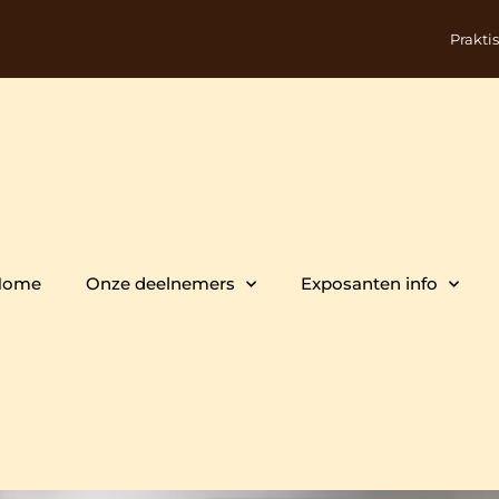
Prakti
Home
Onze deelnemers
Exposanten info