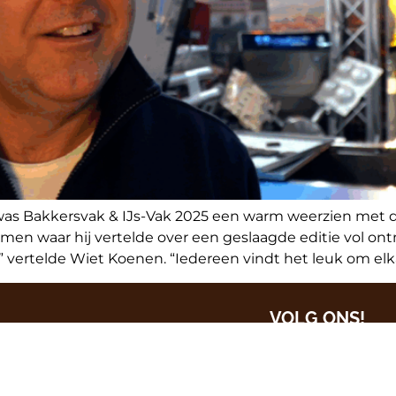
as Bakkersvak & IJs-Vak 2025 een warm weerzien met 
en waar hij vertelde over een geslaagde editie vol ont
.” vertelde Wiet Koenen. “Iedereen vindt het leuk om elka
VOLG ONS!
Inschrijven nieu