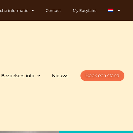
sche informatie
Contact
My Easyfairs
Bezoekers info
Nieuws
Boek een stand