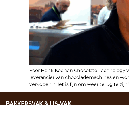
Voor Henk Koenen Chocolate Technology w
leverancier van chocolademachines en -vorm
verkopen. “Het is fijn om weer terug te zijn
BAKKERSVAK & IJS-VAK
7, 8 & 9 maart 2027
10:00 tot 17:00 uur
Evenementenhal Gorinchem