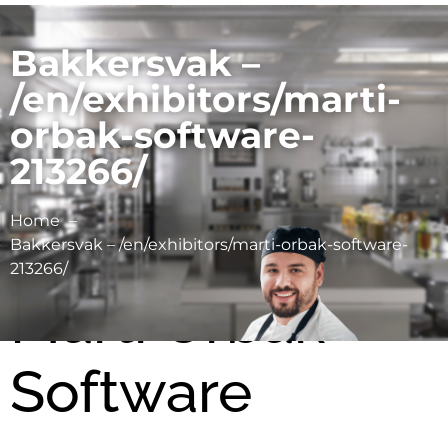
Bakkersvak –
/en/exhibitors/marti-
orbak-software-
213266/
Home
Bakkersvak – /en/exhibitors/marti-orbak-software-
213266/
Marti Orbak
Software