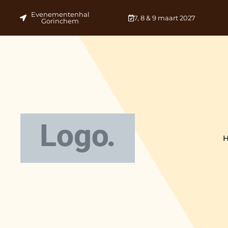
Evenementenhal
7, 8 & 9 maart 2027
Gorinchem