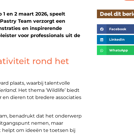
Deel dit ber
1 en 2 maart 2026, speelt
 Pastry Team verzorgt een
traties en inspirerende
Facebook
eister voor professionals uit de
LinkedIn
WhatsApp
tiviteit rond het
rd plaats, waarbij talentvolle
derland
. Het thema ‘Wildlife’ biedt
 en dieren tot bredere associaties
Team, benadrukt dat het onderwerp
s uitgangspunt nemen, maar
 helpt om ideeën te toetsen bij