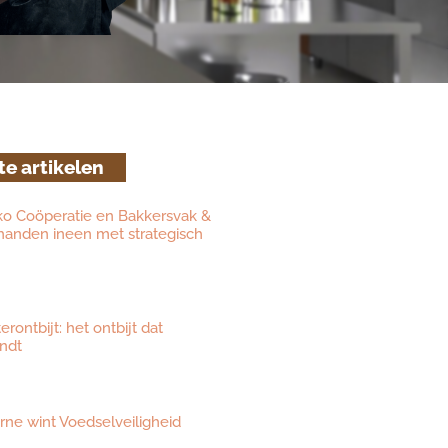
te artikelen
ko Coöperatie en Bakkersvak &
 handen ineen met strategisch
ontbijt: het ontbijt dat
ndt
eurne wint Voedselveiligheid