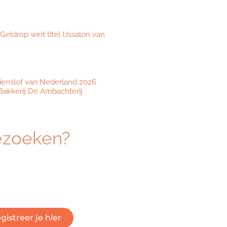
 Geldrop wint titel IJssalon van
ienslof van Nederland 2026
akkerij De Ambachterij
ezoeken?
eresseerd om dé beurs voor
 vakmanschap te bezoeken?
 om je gratis te registreren.
gistreer je hier