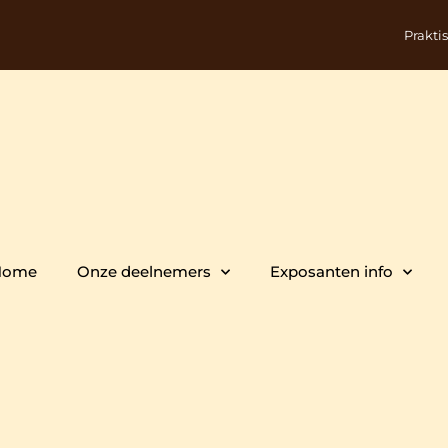
Prakti
Home
Onze deelnemers
Exposanten info