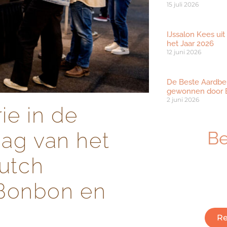
15 juli 2026
IJssalon Kees uit
het Jaar 2026
12 juni 2026
De Beste Aardbe
gewonnen door B
2 juni 2026
ie in de
B
Dag van het
utch
Ben je geïnt
ambachtelijk
 Bonbon en
Klik hieronder
Re