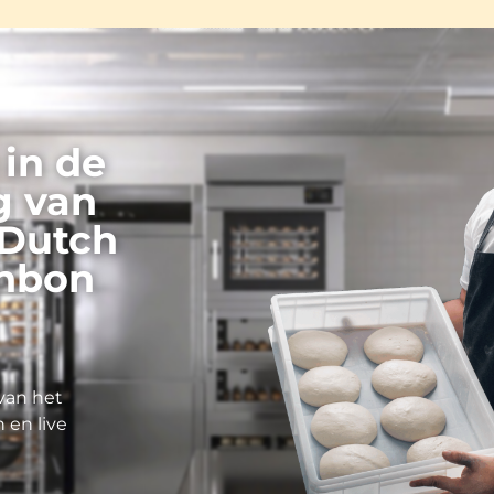
 in de
g van
 Dutch
onbon
 van het
en live