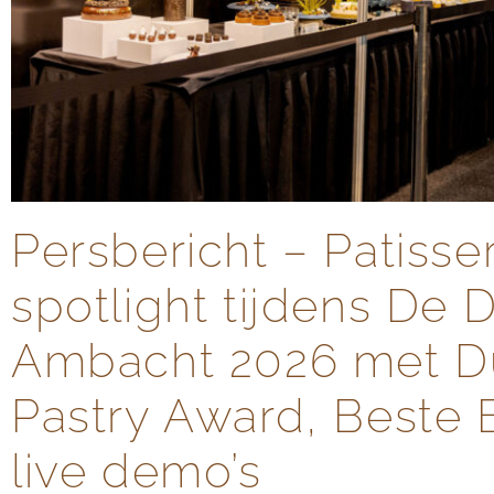
Persbericht – Patisser
spotlight tijdens De 
Ambacht 2026 met D
Pastry Award, Beste
live demo’s