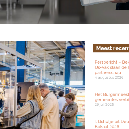
Meest recen
Persbericht – Be
IJs-Vak slaan de
partnerschap
4 augustus 2026
Het Burgermeester
gemeentes verbi
29 juli 2026
’t IJshofje uit D
Bokaal 2026