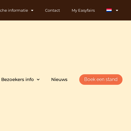
sche informatie
Contact
My Easyfairs
Bezoekers info
Nieuws
Boek een stand