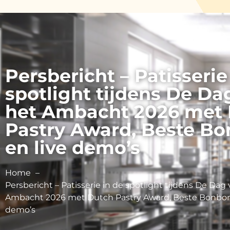
Persbericht – Patisserie
spotlight tijdens De Da
het Ambacht 2026 met
Pastry Award, Beste B
en live demo’s
Home
Persbericht – Patisserie in de spotlight tijdens De Dag
Ambacht 2026 met Dutch Pastry Award, Beste Bonbon 
demo’s