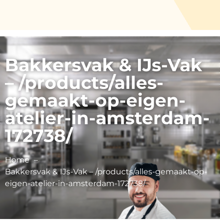
Bakkersvak & IJs-Vak
– /products/alles-
gemaakt-op-eigen-
atelier-in-amsterdam-
172738/
Home
Bakkersvak & IJs-Vak – /products/alles-gemaakt-op-
eigen-atelier-in-amsterdam-172738/
Zoetelief BV