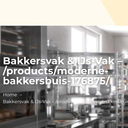
Bakkersvak & IJs-Vak –
/products/moderne-
bakkersbuis-176875/
Home
Bakkersvak & IJs-Vak – /products/moderne-bakkersbui