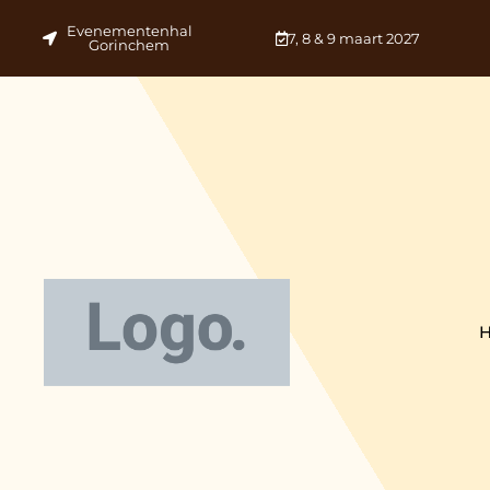
Evenementenhal
7, 8 & 9 maart 2027
Gorinchem