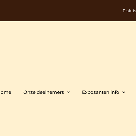
Prakti
Home
Onze deelnemers
Exposanten info