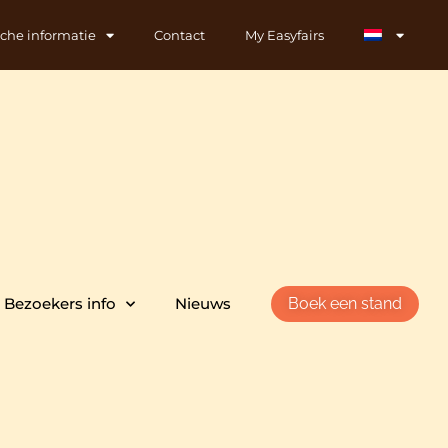
sche informatie
Contact
My Easyfairs
Bezoekers info
Nieuws
Boek een stand