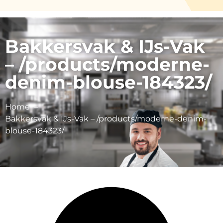
Bakkersvak & IJs-Vak
– /products/moderne-
denim-blouse-184323/
Home
Bakkersvak & IJs-Vak – /products/moderne-denim-
blouse-184323/
Zoetelief BV