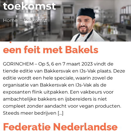
toekomst
Home
toekomst
Persbericht | Veganplein
op Bakkersvak en IJs-Vak
een feit met Bakels
GORINCHEM – Op 5, 6 en 7 maart 2023 vindt de
tiende editie van Bakkersvak en IJs-Vak plaats. Deze
editie wordt een hele speciale, waarin zowel de
organisatie van Bakkersvak en IJs-Vak als de
exposanten flink uitpakken. Een vakbeurs voor
ambachtelijke bakkers en ijsbereiders is niet
compleet zonder aandacht voor vegan producten.
Steeds meer bedrijven […]
Federatie Nederlandse