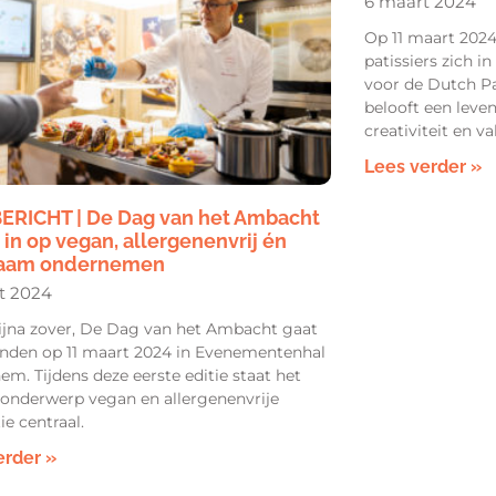
6 maart 2024
Op 11 maart 2024
patissiers zich 
voor de Dutch Pa
belooft een leve
creativiteit en 
Lees verder »
ERICHT | De Dag van het Ambacht
 in op vegan, allergenenvrij én
aam ondernemen
t 2024
bijna zover, De Dag van het Ambacht gaat
inden op 11 maart 2024 in Evenementenhal
em. Tijdens deze eerste editie staat het
 onderwerp vegan en allergenenvrije
ie centraal.
erder »