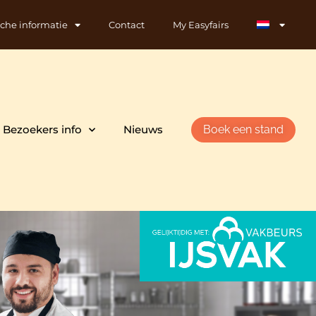
sche informatie
Contact
My Easyfairs
Bezoekers info
Nieuws
Boek een stand