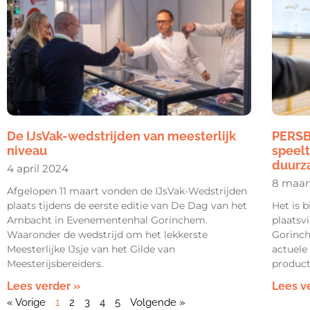
De IJsVak-wedstrijden van meesterlijk
PERSB
niveau
speelt
duurz
4 april 2024
8 maar
Afgelopen 11 maart vonden de IJsVak-Wedstrijden
plaats tijdens de eerste editie van De Dag van het
Het is 
Ambacht in Evenementenhal Gorinchem.
plaatsv
Waaronder de wedstrijd om het lekkerste
Gorinch
Meesterlijke IJsje van het Gilde van
actuele
Meesterijsbereiders.
product
Lees verder »
Lees v
« Vorige
1
2
3
4
5
Volgende »