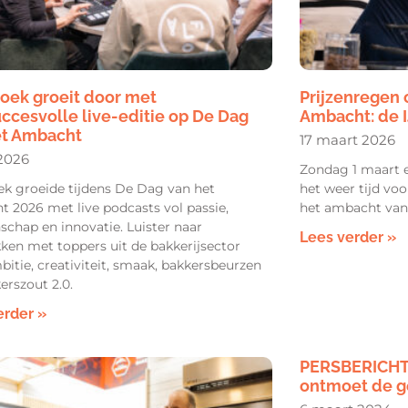
oek groeit door met
Prijzenregen 
ccesvolle live-editie op De Dag
Ambacht: de 
et Ambacht
17 maart 2026
 2026
Zondag 1 maart 
ek groeide tijdens De Dag van het
het weer tijd vo
 2026 met live podcasts vol passie,
het ambacht van 
chap en innovatie. Luister naar
Lees verder »
ken met toppers uit de bakkerijsector
bitie, creativiteit, smaak, bakkersbeurzen
erszout 2.0.
erder »
PERSBERICHT 
ontmoet de g