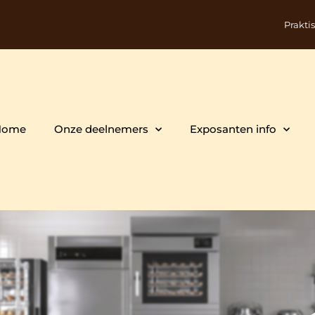
Prakti
Home
Onze deelnemers
Exposanten info