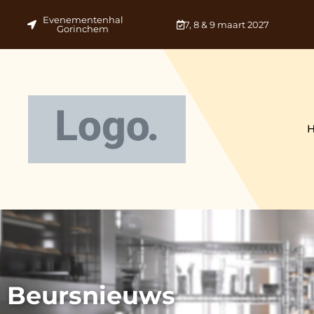
Evenementenhal
7, 8 & 9 maart 2027
Gorinchem
Beursnieuws