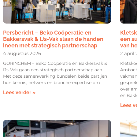
Persbericht – Beko Coöperatie en
Kletsk
Bakkersvak & IJs-Vak slaan de handen
een su
ineen met strategisch partnerschap
van h
4 augustus 2026
2 april
GORINCHEM – Beko Coöperatie en Bakkersvak &
Kletsko
IJs-Vak gaan een strategisch partnerschap aan.
Ambacht
Met deze samenwerking bundelen beide partijen
vakmans
hun kennis, netwerk en branche-expertise om
gesprek
over am
Lees verder »
en Bakk
Lees v