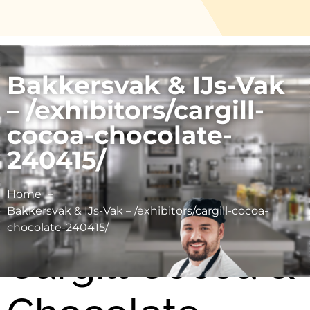
Bakkersvak & IJs-Vak
– /exhibitors/cargill-
cocoa-chocolate-
240415/
Home
Bakkersvak & IJs-Vak – /exhibitors/cargill-cocoa-
chocolate-240415/
Cargill Cocoa &