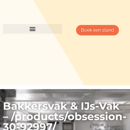
Boek een stand
Bakkersvak & IJs-Vak
– /products/obsession-
30-92997/