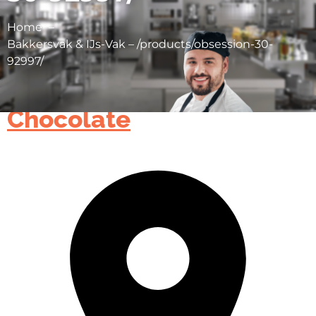
Home
Bakkersvak & IJs-Vak – /products/obsession-30-
92997/
Cargill Cocoa &
Chocolate