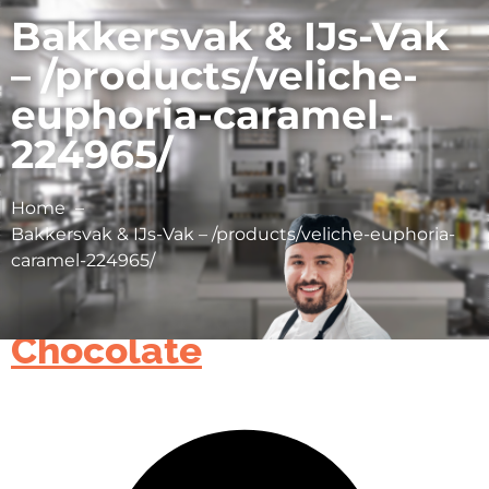
Bakkersvak & IJs-Vak
– /products/veliche-
euphoria-caramel-
224965/
Home
Bakkersvak & IJs-Vak – /products/veliche-euphoria-
caramel-224965/
Cargill Cocoa &
Chocolate