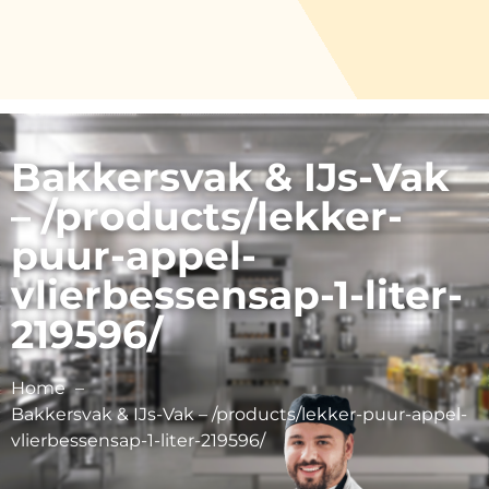
Bakkersvak & IJs-Vak
– /products/lekker-
puur-appel-
vlierbessensap-1-liter-
219596/
Home
Bakkersvak & IJs-Vak – /products/lekker-puur-appel-
vlierbessensap-1-liter-219596/
Vink Fruitboerderij